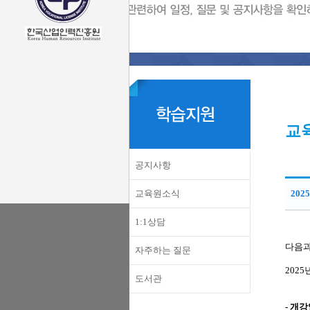
교
공지사항
교육원소식
202
1:1상담
다음과
자주하는 질문
2025
도서관
- 개강