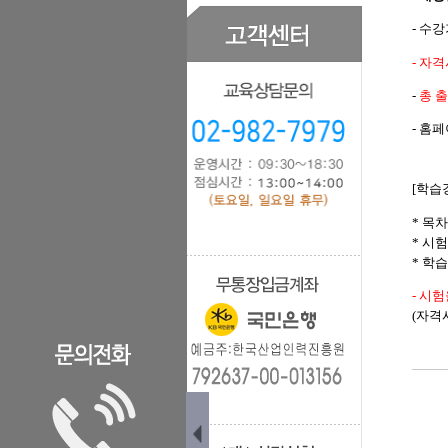
- 수강
- 자
-
총 출
- 홈
[학습
* 목
* 시
* 학
- 시
(자격